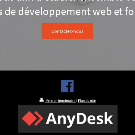
s de développement web et f
Contactez-nous
Version imprimable
|
Plan du site